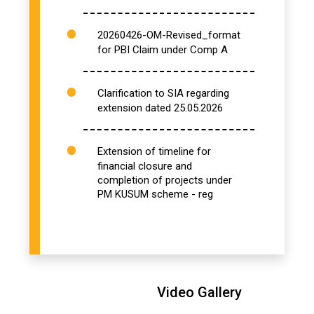
20260426-OM-Revised_format
for PBI Claim under Comp A
Clarification to SIA regarding
extension dated 25.05.2026
Extension of timeline for
financial closure and
completion of projects under
PM KUSUM scheme - reg
Compliance of specification of
the Module Mounting Structure
(MMS) through SIAS and
Vendors under PM KUSUM
Video Gallery
scheme - reg