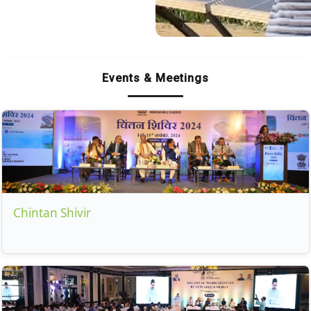
Component-B OM dated
04.09.2025 regarding the
issuance of WO
Events & Meetings
Chintan Shivir