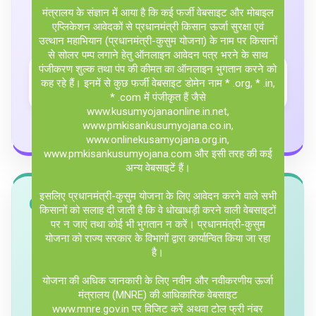
मंत्रालय के संज्ञान में आया है कि कई फर्जी वेबसाइट और मोबाइल
एप्लिकेशन आवेदकों से प्रधानमंत्री किसान ऊर्जा सुरक्षा एवं
उत्थान महाभियान (प्रधानमंत्री-कुसुम योजना) के नाम पर किसानों
से सोलर पम्प लगाने हेतु ऑनलाइन आवेदन पत्र भरने के साथ
पंजीकरण शुल्क तथा पंप की कीमत का ऑनलाइन भुगतान करने को
55,392
15,822
कह रहे हैं। इनमें से कुछ फर्जी वेबसाइट डोमेन नाम * .org, * .in,
Sanctioned
Solarised
* .com में पंजीकृत हैं जैसे
www.kusumyojanaonline.in.net,
www.pmkisankusumyojana.co.in,
Sanctioned
Solarised
www.onlinekusamyojana.org.in,
www.pmkisankusumyojana.com और इसी तरह की कई
अन्य वेबसाइटें हैं।
इसलिए प्रधानमंत्री-कुसुम योजना के लिए आवेदन करने वाले सभी
Component C (FLS)
किसानों को सलाह दी जाती है कि वे धोखाधड़ी करने वाली वेबसाइटों
पर न जाएं तथा कोई भी भुगतान न करें। प्रधानमंत्री-कुसुम
योजना को राज्य सरकार के विभागों द्वारा कार्यान्वित किया जा रहा
है।
योजना की अधिक जानकारी के लिए नवीन और नवीकरणीय ऊर्जा
मंत्रालय (MNRE) की आधिकारिक वेबसाइट
www.mnre.gov.in पर विजिट करें अथवा टोल फ्री नंबर