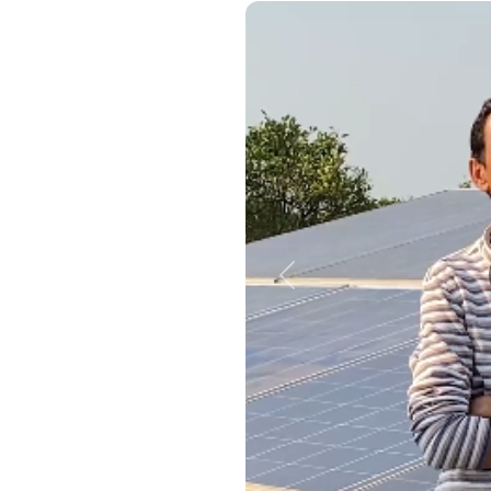
Slide 3 of 3
Advisory -Adherenence to
Scheme guidelines including
relating to Escrow
arrangement agreements and
letter of credit (LC) provision
for projects under
Component-A and C(FLS).pdf
Clarification with regard to the
issuance of the Notice to
Proceed (NTP) and imposition
Previous
of the Liquidity Damage (LD)
OM regarding Clarification in
the change in GST on
installation of solar pumps
sanctioned under Component-
B of PM-KUSUM Scheme