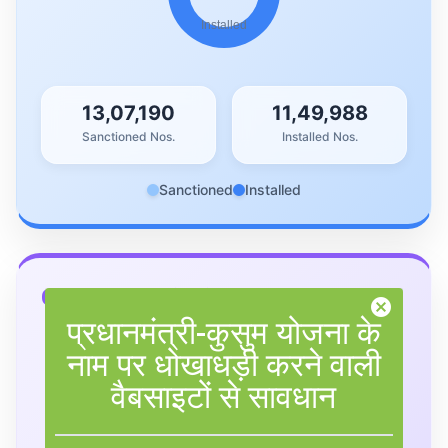
13,07,190
11,49,988
Sanctioned Nos.
Installed Nos.
Sanctioned
Installed
Component C (IPS)
cancel
प्रधानमंत्री-कुसुम योजना के
नाम पर धोखाधड़ी करने वाली
वैबसाइटों से सावधान