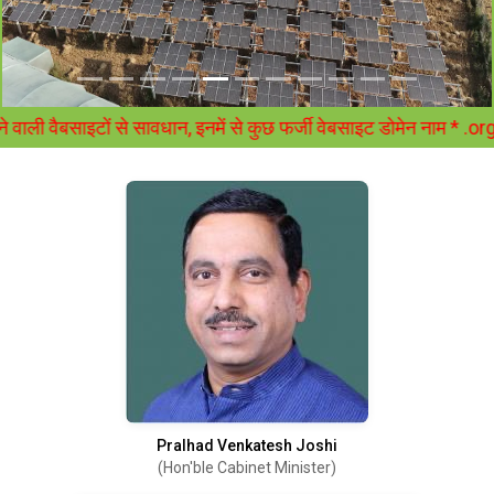
 वाली वैबसाइटों से सावधान, इनमें से कुछ फर्जी वेबसाइट डोमेन 
Pralhad Venkatesh Joshi
(Hon'ble Cabinet Minister)